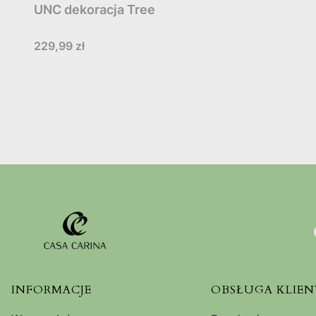
UNC dekoracja Tree
Cena
229,99 zł
Linki w stopce
INFORMACJE
OBSŁUGA KLIEN