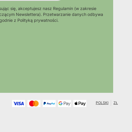
sując się, akceptujesz nasz Regulamin (w zakresie
czącym Newslettera). Przetwarzanie danych odbywa
zgodnie z Polityką prywatności.
POLSKI
ZŁ