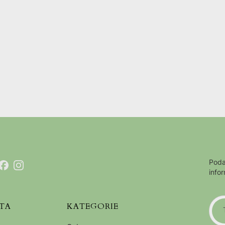
Poda
info
TA
KATEGORIE