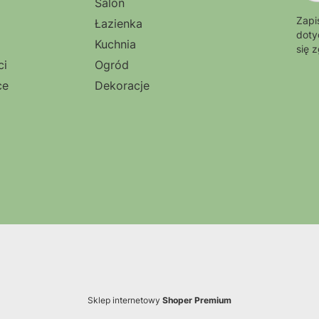
Salon
Zapi
Łazienka
doty
Kuchnia
się 
ci
Ogród
ce
Dekoracje
Sklep internetowy
Shoper Premium