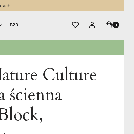
ktach
Produkty w 
Ulubione
Zaloguj się
Koszyk
B2B
ature Culture
a ścienna
Block,