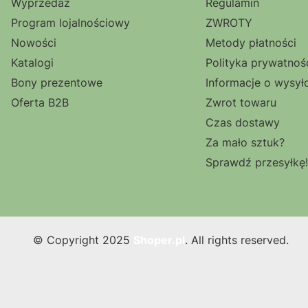
Wyprzedaż
Regulamin
Program lojalnościowy
ZWROTY
Nowości
Metody płatności
Katalogi
Polityka prywatnoś
Bony prezentowe
Informacje o wysył
Oferta B2B
Zwrot towaru
Czas dostawy
Za mało sztuk?
Sprawdź przesyłkę!
© Copyright 2025
Shoper.pl
. All rights reserved.