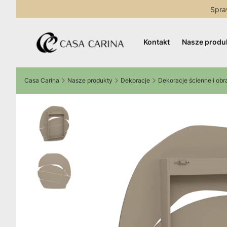
Spra
Kontakt
Nasze produ
Casa Carina
Nasze produkty
Dekoracje
Dekoracje ścienne i obr