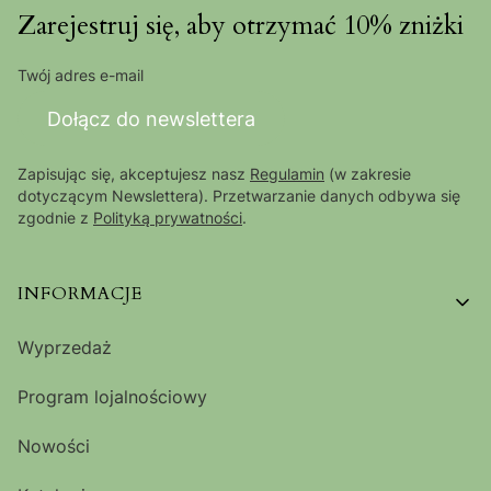
Zarejestruj się, aby otrzymać 10% zniżki
Twój adres e-mail
Dołącz do newslettera
Zapisując się, akceptujesz nasz
Regulamin
(w zakresie
dotyczącym Newslettera). Przetwarzanie danych odbywa się
zgodnie z
Polityką prywatności
.
Linki w stopce
INFORMACJE
Wyprzedaż
Program lojalnościowy
Nowości