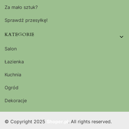
Za mało sztuk?
Sprawdź przesyłkę!
KATEGORIE
Salon
Łazienka
Kuchnia
Ogród
Dekoracje
© Copyright 2025
Shoper.pl
. All rights reserved.