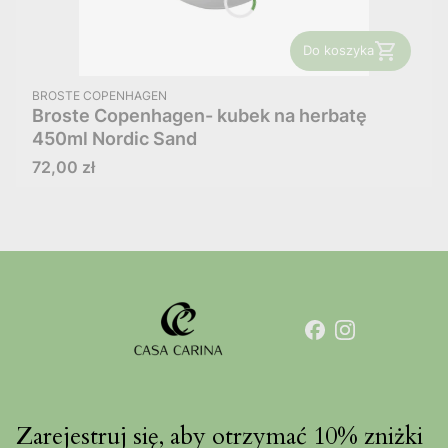
Do koszyka
PRODUCENT
BROSTE COPENHAGEN
Broste Copenhagen- kubek na herbatę
450ml Nordic Sand
Cena
72,00 zł
Zarejestruj się, aby otrzymać 10% zniżki