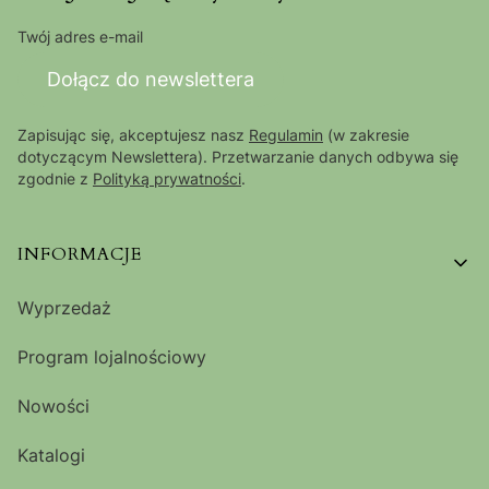
Twój adres e-mail
Dołącz do newslettera
Zapisując się, akceptujesz nasz
Regulamin
(w zakresie
dotyczącym Newslettera). Przetwarzanie danych odbywa się
zgodnie z
Polityką prywatności
.
Linki w stopce
INFORMACJE
Wyprzedaż
Program lojalnościowy
Nowości
Katalogi