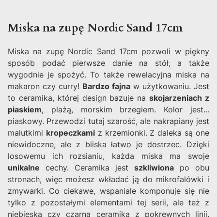
Miska na zupę Nordic Sand 17cm
Miska na zupę Nordic Sand 17cm pozwoli w piękny
sposób podać pierwsze danie na stół, a także
wygodnie je spożyć. To także rewelacyjna miska na
makaron czy curry!
Bardzo fajna
w użytkowaniu. Jest
to ceramika, której design bazuje na
skojarzeniach z
piaskiem
, plażą, morskim brzegiem. Kolor jest...
piaskowy. Przewodzi tutaj szarość, ale nakrapiany jest
malutkimi
kropeczkami
z krzemionki. Z daleka są one
niewidoczne, ale z bliska łatwo je dostrzec. Dzięki
losowemu ich rozsianiu, każda miska ma swoje
unikalne
cechy. Ceramika jest
szkliwiona
po obu
stronach, więc możesz wkładać ją do mikrofalówki i
zmywarki. Co ciekawe, wspaniale komponuje się nie
tylko z pozostałymi elementami tej serii, ale też z
niebieską czy czarną ceramiką z pokrewnych linii.