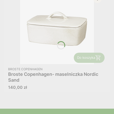
Do koszyka
PRODUCENT
BROSTE COPENHAGEN
Broste Copenhagen- maselniczka Nordic
Sand
Cena
140,00 zł