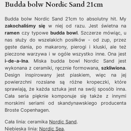
Budda bolw Nordic Sand 21cm
Budda bolw Nordic Sand 21cm to absolutny hit. My
zakochaliśmy się
w niej od razu. Jest świetna na
ramen
czy typowe
budda bowl
. Szczerze mówiąc, u
nas służy do wszelakich posiłków - od zup, przez
gęste dania, po makarony, pierogi i kluski, ale też
pieczone warzywa i w ogóle wszystko inne. Ona jest
i-de-a-lna
. Miska budda bowl Nordic Sand jest
wykonana z ceramiki, ręcznie formowana,
szkliwiona
.
Design inspirowany jest piaskiem, więc na jej
powierzchni rozsiane są różne kropeczki, które
sprawiają, że każda sztuka jest na swój sposób inna.
Cała seria pięknie komponuje się także z innymi
morskimi seriami od skandynawskiego producenta
Broste Copenhagen.
Cała linia: ceramika
Nordic Sand
.
Niebieska linia:
Nordic Sea
.