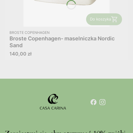
Do koszyka
PRODUCENT
BROSTE COPENHAGEN
Broste Copenhagen- maselniczka Nordic
Sand
Cena
140,00 zł