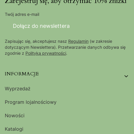
Zarejestruj się, aby otrzymać 10% zniżki
Twój adres e-mail
Dołącz do newslettera
Zapisując się, akceptujesz nasz
Regulamin
(w zakresie
dotyczącym Newslettera). Przetwarzanie danych odbywa się
zgodnie z
Polityką prywatności
.
Linki w stopce
INFORMACJE
Wyprzedaż
Program lojalnościowy
Nowości
Katalogi