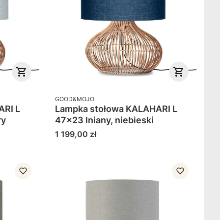
PRODUCENT
GOOD&MOJO
ARI L
Lampka stołowa KALAHARI L
ry
47x23 lniany, niebieski
Cena
1 199,00 zł