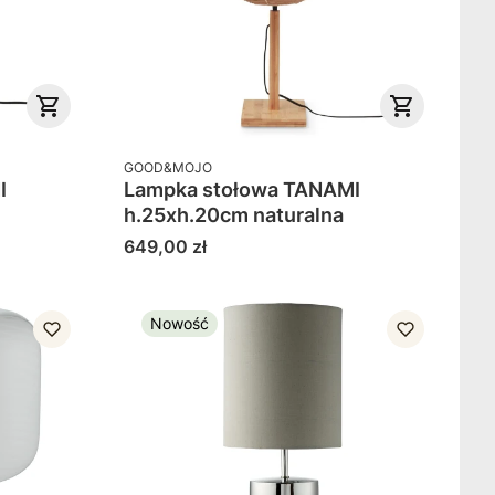
PRODUCENT
GOOD&MOJO
I
Lampka stołowa TANAMI
h.25xh.20cm naturalna
Cena
649,00 zł
Nowość