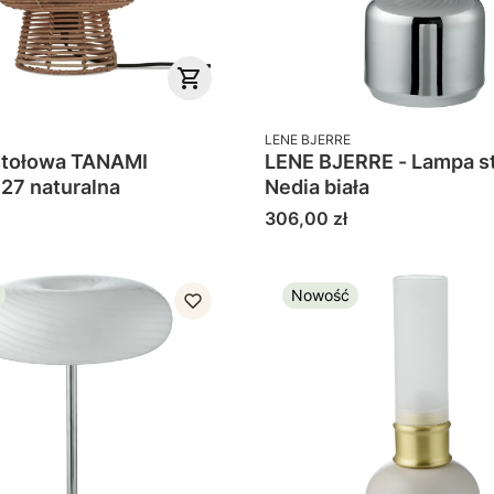
PRODUCENT
LENE BJERRE
stołowa TANAMI
LENE BJERRE - Lampa s
.27 naturalna
Nedia biała
Cena
306,00 zł
Nowość