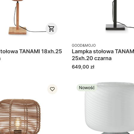
PRODUCENT
GOOD&MOJO
tołowa TANAMI 18xh.25
Lampka stołowa TANAM
a
25xh.20 czarna
Cena
649,00 zł
Nowość