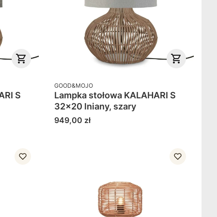
PRODUCENT
GOOD&MOJO
ARI S
Lampka stołowa KALAHARI S
32x20 lniany, szary
Cena
949,00 zł