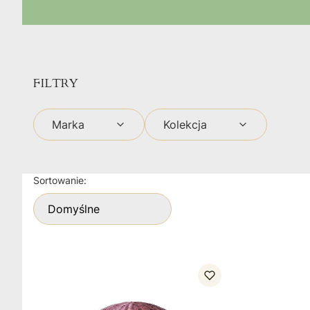
FILTRY
Marka
Kolekcja
Koniec filtrów
Lista produktów
Sortowanie:
Domyślne