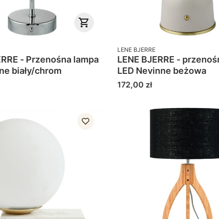
PRODUCENT
LENE BJERRE
RRE - Przenośna lampa
LENE BJERRE - przenoś
ne biały/chrom
LED Nevinne beżowa
Cena
172,00 zł