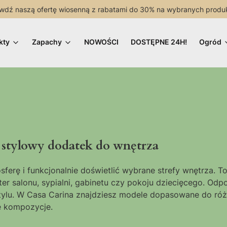
wdź naszą ofertę wiosenną z rabatami do 30% na wybranych produ
kty
Zapachy
NOWOŚCI
DOSTĘPNE 24H!
Ogród
i stylowy dodatek do wnętrza
rę i funkcjonalnie doświetlić wybrane strefy wnętrza. To 
ter salonu, sypialni, gabinetu czy pokoju dziecięcego. O
tylu. W Casa Carina znajdziesz modele dopasowane do różn
e kompozycje.