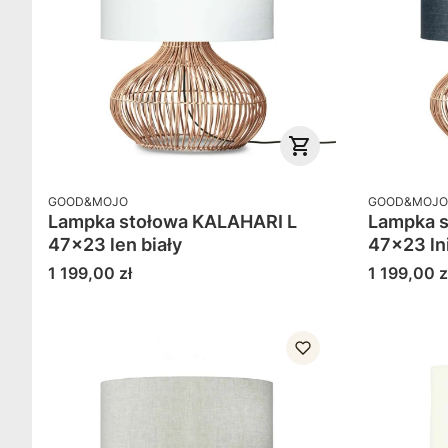
PRODUCENT
PRODUCENT
GOOD&MOJO
GOOD&MOJO
Lampka stołowa KALAHARI L
Lampka s
47x23 len biały
47x23 ln
Cena
Cena
1 199,00 zł
1 199,00 z