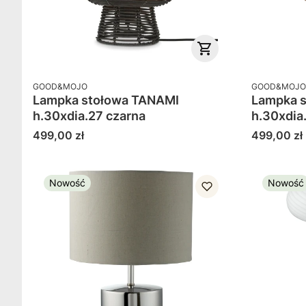
PRODUCENT
PRODUCENT
GOOD&MOJO
GOOD&MOJO
Lampka stołowa TANAMI
Lampka 
h.30xdia.27 czarna
h.30xdia
Cena
Cena
499,00 zł
499,00 zł
Nowość
Nowość