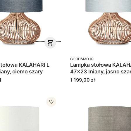
PRODUCENT
GOOD&MOJO
tołowa KALAHARI L
Lampka stołowa KALAH
iany, ciemo szary
47x23 lniany, jasno sza
Cena
ł
1 199,00 zł