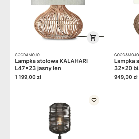
PRODUCENT
PRODUCENT
GOOD&MOJO
GOOD&MOJO
Lampka stołowa KALAHARI
Lampka 
L47x23 jasny len
32x20 bi
Cena
Cena
1 199,00 zł
949,00 zł