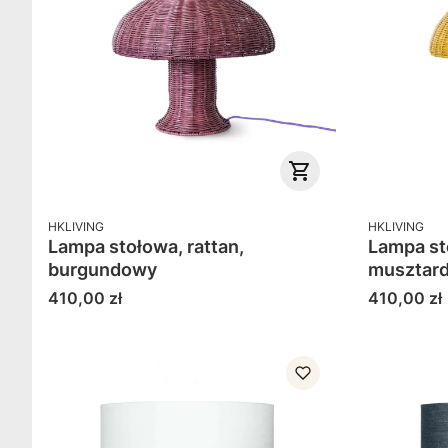
PRODUCENT
PRODUCENT
HKLIVING
HKLIVING
Lampa stołowa, rattan,
Lampa st
burgundowy
musztar
Cena
Cena
410,00 zł
410,00 zł