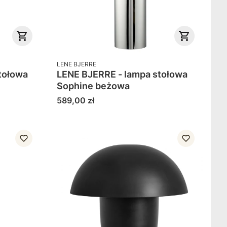
PRODUCENT
LENE BJERRE
tołowa
LENE BJERRE - lampa stołowa
Sophine beżowa
Cena
589,00 zł