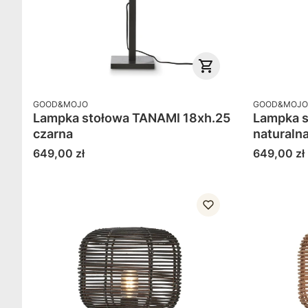
PRODUCENT
PRODUCENT
GOOD&MOJO
GOOD&MOJO
Lampka stołowa TANAMI 18xh.25
Lampka s
czarna
naturaln
Cena
Cena
649,00 zł
649,00 zł