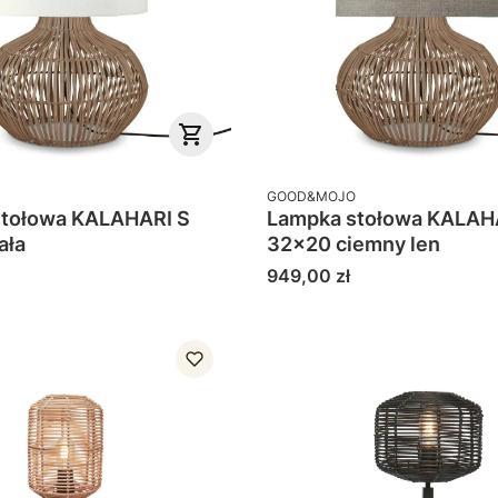
PRODUCENT
GOOD&MOJO
stołowa KALAHARI S
Lampka stołowa KALAH
ała
32x20 ciemny len
Cena
949,00 zł