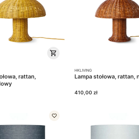
PRODUCENT
HKLIVING
ołowa, rattan,
Lampa stołowa, rattan, 
dowy
Cena
410,00 zł