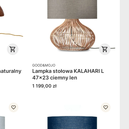
PRODUCENT
GOOD&MOJO
naturalny
Lampka stołowa KALAHARI L
47x23 ciemny len
Cena
1 199,00 zł