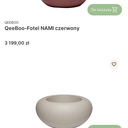
Do koszyka
PRODUCENT
QEEBOO
QeeBoo-Fotel NAMI czerwony
Cena
3 199,00 zł