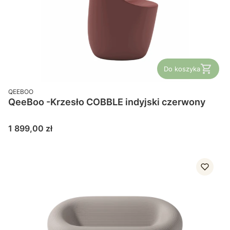
Do koszyka
PRODUCENT
QEEBOO
QeeBoo -Krzesło COBBLE indyjski czerwony
Cena
1 899,00 zł