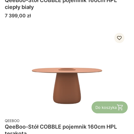
QeeBoo-Stół COBBLE pojemnik 160cm HPL
ciepły biały
Cena
7 399,00 zł
Do koszyka
PRODUCENT
QEEBOO
QeeBoo-Stół COBBLE pojemnik 160cm HPL
terakota