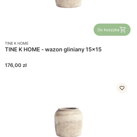
Do koszyka
PRODUCENT
TINE K HOME
TINE K HOME - wazon gliniany 15x15
Cena
176,00 zł