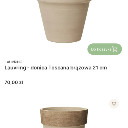
Do koszyka
PRODUCENT
LAUVRING
Lauvring - donica Toscana brązowa 21 cm
Cena
70,00 zł