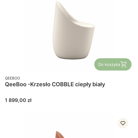
Do koszyka
PRODUCENT
QEEBOO
QeeBoo -Krzesło COBBLE ciepły biały
Cena
1 899,00 zł