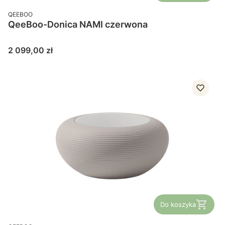
PRODUCENT
QEEBOO
QeeBoo-Donica NAMI czerwona
Cena
2 099,00 zł
Do koszyka
PRODUCENT