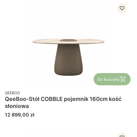
Do koszyka
PRODUCENT
QEEBOO
QeeBoo-Stół COBBLE pojemnik 160cm kość
słoniowa
Cena
12 899,00 zł