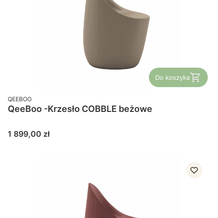
Do koszyka
PRODUCENT
QEEBOO
QeeBoo -Krzesło COBBLE beżowe
Cena
1 899,00 zł