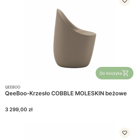
Do koszyka
PRODUCENT
QEEBOO
QeeBoo-Krzesło COBBLE MOLESKIN beżowe
Cena
3 299,00 zł