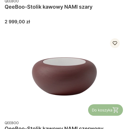
QEEBOO
QeeBoo-Stolik kawowy NAMI szary
Cena
2 999,00 zł
Do koszyka
PRODUCENT
QEEBOO
QeeBoo-Stolik kawowy NAMI czerwony