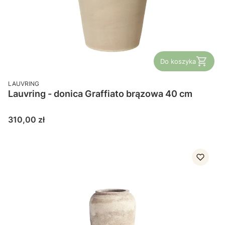
Do koszyka
PRODUCENT
LAUVRING
Lauvring - donica Graffiato brązowa 40 cm
Cena
310,00 zł