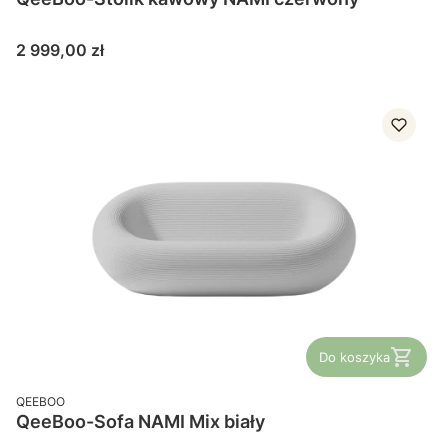
Cena
2 999,00 zł
Do koszyka
PRODUCENT
QEEBOO
QeeBoo-Sofa NAMI Mix biały