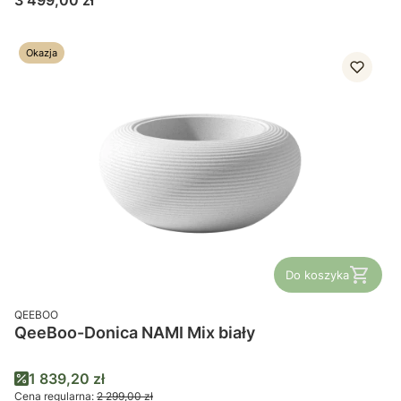
3 499,00 zł
Okazja
Do koszyka
PRODUCENT
QEEBOO
QeeBoo-Donica NAMI Mix biały
Cena promocyjna
1 839,20 zł
Cena regularna:
2 299,00 zł