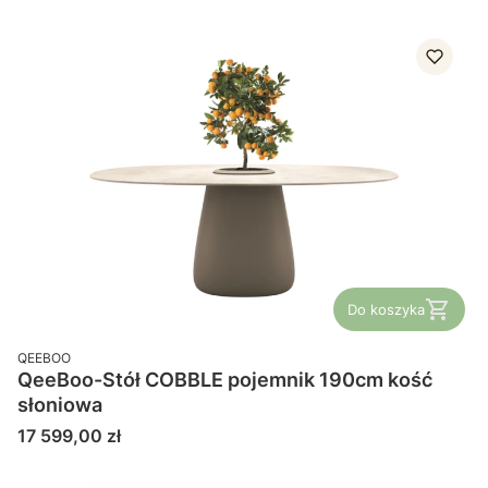
Do koszyka
PRODUCENT
QEEBOO
QeeBoo-Stół COBBLE pojemnik 190cm kość
słoniowa
Cena
17 599,00 zł