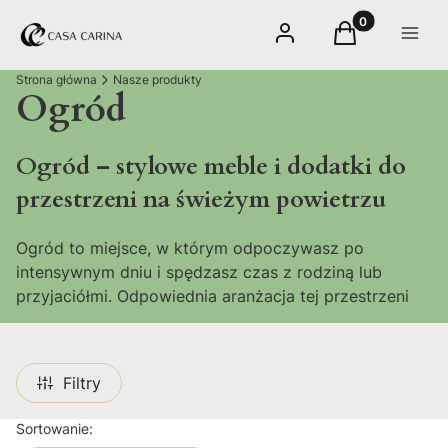
Produkty w kos
Zaloguj się
Koszyk
Menu
Strona główna
Nasze produkty
Ogród
Ogród – stylowe meble i dodatki do
przestrzeni na świeżym powietrzu
Ogród to miejsce, w którym odpoczywasz po
intensywnym dniu i spędzasz czas z rodziną lub
przyjaciółmi. Odpowiednia aranżacja tej przestrzeni
pozwala stworzyć komfortową strefę relaksu,
niezależnie od jej wielkości. W Casa Carina znajdziesz
meble ogrodowe i dodatki, które łączą estetykę z
Filtry
funkcjonalnością, pomagając zaprojektować
harmonijną przestrzeń na świeżym powietrzu.
Lista produktów
Sortowanie: