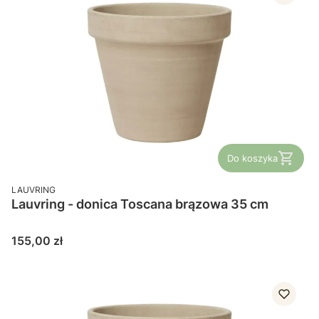
Do koszyka
PRODUCENT
LAUVRING
Lauvring - donica Toscana brązowa 35 cm
Cena
155,00 zł