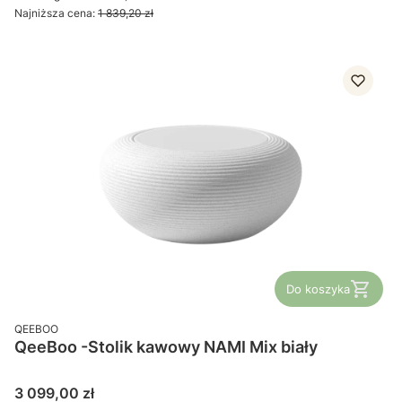
Najniższa cena:
1 839,20 zł
Do koszyka
PRODUCENT
QEEBOO
QeeBoo -Stolik kawowy NAMI Mix biały
Cena
3 099,00 zł