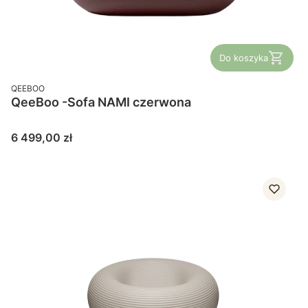
Do koszyka
PRODUCENT
QEEBOO
QeeBoo -Sofa NAMI czerwona
Cena
6 499,00 zł