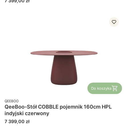
Cena
7 399,00 zł
Do koszyka
PRODUCENT
QEEBOO
QeeBoo-Stół COBBLE pojemnik 160cm HPL
indyjski czerwony
Cena
7 399,00 zł