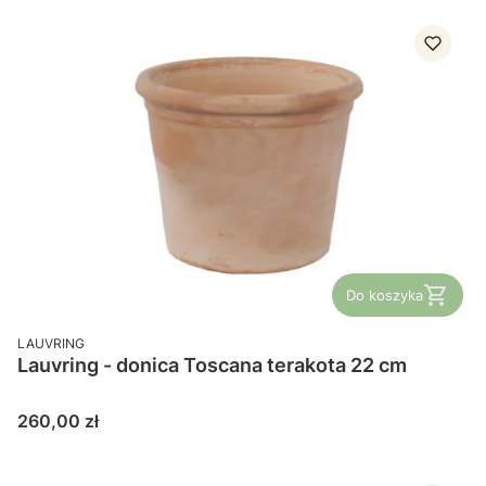
Do koszyka
PRODUCENT
LAUVRING
Lauvring - donica Toscana terakota 22 cm
Cena
260,00 zł