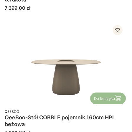
Cena
7 399,00 zł
Do koszyka
PRODUCENT
QEEBOO
QeeBoo-Stół COBBLE pojemnik 160cm HPL
beżowa