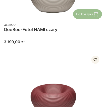
Do koszyka
PRODUCENT
QEEBOO
QeeBoo-Fotel NAMI szary
Cena
3 199,00 zł