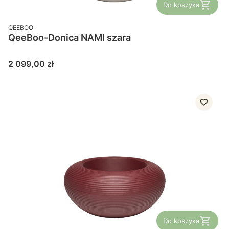
Do koszyka
PRODUCENT
QEEBOO
QeeBoo-Donica NAMI szara
Cena
2 099,00 zł
Do koszyka