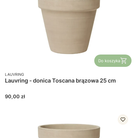
Do koszyka
PRODUCENT
LAUVRING
Lauvring - donica Toscana brązowa 25 cm
Cena
90,00 zł