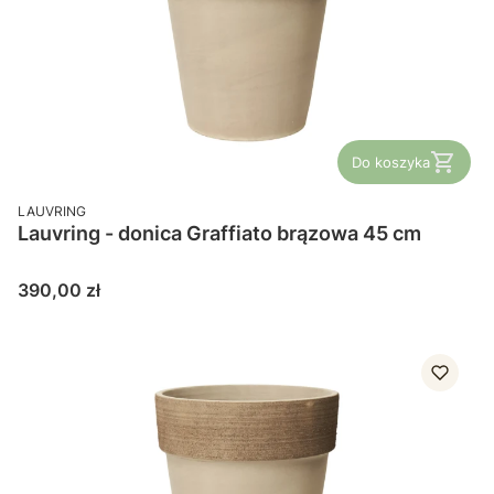
Do koszyka
PRODUCENT
LAUVRING
Lauvring - donica Graffiato brązowa 45 cm
Cena
390,00 zł