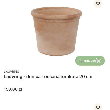
Do koszyka
PRODUCENT
LAUVRING
Lauvring - donica Toscana terakota 20 cm
Cena
150,00 zł