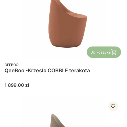
Do koszyka
PRODUCENT
QEEBOO
QeeBoo -Krzesło COBBLE terakota
Cena
1 899,00 zł