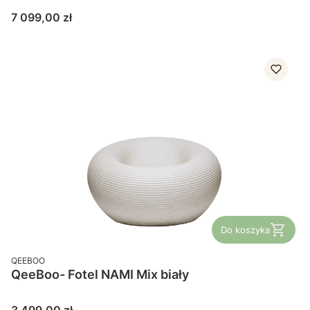
Cena
7 099,00 zł
Do koszyka
PRODUCENT
QEEBOO
QeeBoo- Fotel NAMI Mix biały
Cena