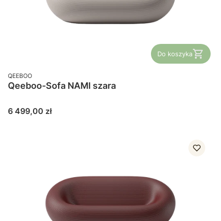
Do koszyka
PRODUCENT
QEEBOO
Qeeboo-Sofa NAMI szara
Cena
6 499,00 zł