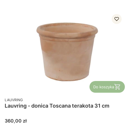
Do koszyka
PRODUCENT
LAUVRING
Lauvring - donica Toscana terakota 31 cm
Cena
360,00 zł