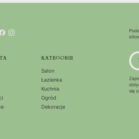
Poda
info
TA
KATEGORIE
Salon
Zapi
Łazienka
doty
Kuchnia
się 
ci
Ogród
ce
Dekoracje