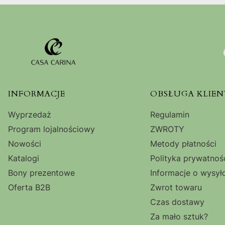
Linki w stopce
INFORMACJE
OBSŁUGA KLIEN
Wyprzedaż
Regulamin
Program lojalnościowy
ZWROTY
Nowości
Metody płatności
Katalogi
Polityka prywatnoś
Bony prezentowe
Informacje o wysył
Oferta B2B
Zwrot towaru
Czas dostawy
Za mało sztuk?