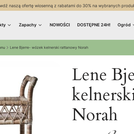
wdź naszą ofertę wiosenną z rabatami do 30% na wybranych produ
kty
Zapachy
NOWOŚCI
DOSTĘPNE 24H!
Ogród
lonu
Lene Bjerre- wózek kelnerski rattanowy Norah
Lene Bj
kelnersk
Norah