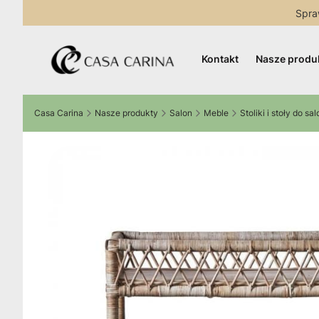
Spra
Kontakt
Nasze produ
Casa Carina
Nasze produkty
Salon
Meble
Stoliki i stoły do sa