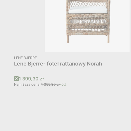
PRODUCENT
LENE BJERRE
Lene Bjerre- fotel rattanowy Norah
Cena promocyjna
1 399,30 zł
Najniższa cena:
1 399,30 zł
-0%