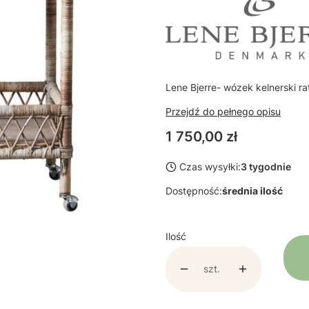
Lene Bjerre- wózek kelnerski r
Przejdź do pełnego opisu
Cena
1 750,00 zł
Czas wysyłki:
3 tygodnie
Dostępność:
średnia ilość
Ilość
szt.