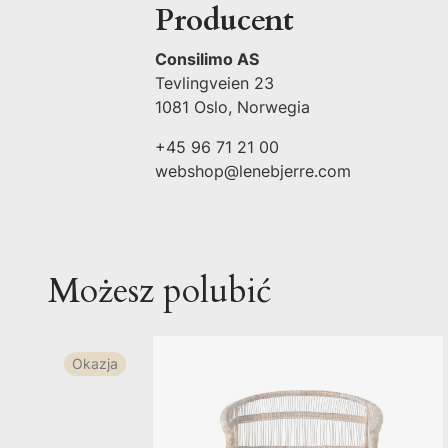
Producent
Consilimo AS
Tevlingveien 23
1081 Oslo, Norwegia
+45 96 71 21 00
webshop@lenebjerre.com
Możesz polubić
Okazja