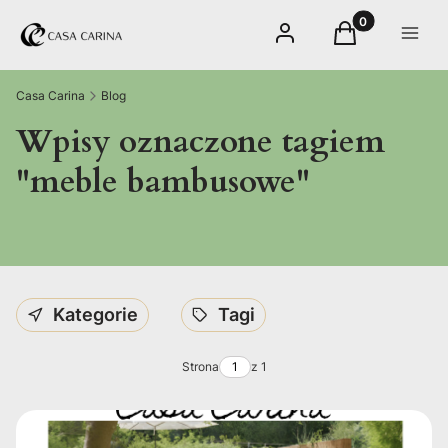
Produkty w kos
Zaloguj się
Koszyk
Menu
Casa Carina
Blog
Wpisy oznaczone tagiem
"meble bambusowe"
Kategorie
Tagi
Strona
z 1